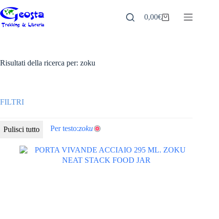
Salta
al
0,00
€
Carrello
contenuto
Risultati della ricerca per: zoku
Per testo:
zoku
Pulisci tutto
Categorie
ABBIGLIAMENTO tecnico
(561)
ACCESSORI ABBIGLIAMENTO
(46)
DONNA
(245)
GIACCHE PILE GILET DONNA
(113)
PANTALONI DONNA
(67)