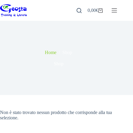
Salta
al
0,00
€
Carrello
contenuto
Home
/
Shop
Shop
Non è stato trovato nessun prodotto che corrisponde alla tua
selezione.