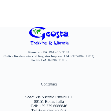
Numero REA:
RM – 1509184
Codice fiscale e n.iscr. al Registro Imprese:
LNGRTI74D69H501Q
Partita IVA:
07096371005
Contattaci
Sede
:
Via Ascanio Rivaldi 10,
00151 Roma, Italia
Cell
:
+39 339 6086846
Tel
:
+39 0698 260467