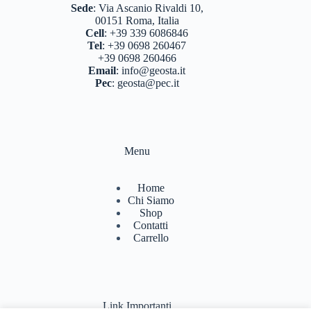
BASTONCINI TREKKING E NORDIC WALKING
Sede
:
Via Ascanio Rivaldi 10,
(8)
00151 Roma, Italia
Cell
:
+39 339 6086846
BINOCOLI CANNOCCHIALI TELESCOPI
(4)
Tel
:
+39 0698 260467
+39 0698 260466
BORRACCE PORTA VIVANDE
(17)
Email
:
info@geosta.it
Pec
:
geosta@pec.it
CAMPEGGIO OUTDOOR
(17)
CASCHI
(2)
COLTELLERIA
(0)
Menu
NEVE
(25)
Home
TORCE
(13)
Chi Siamo
Shop
ZAINI
(76)
Contatti
Carrello
BRAND
(991)
4 LAND EDIZIONI
(38)
BERGHAUS
(2)
Link Importanti