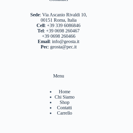
BERGHAUS
(2)
BERTONI
(3)
Sede
:
Via Ascanio Rivaldi 10,
00151 Roma, Italia
DEUTER
(17)
Cell
:
+39 339 6086846
Tel
:
+39 0698 260467
EASTPAK
(3)
+39 0698 260466
Email
:
info@geosta.it
FERRINO
(12)
Pec
:
geosta@pec.it
GARMONT
(13)
GIPRON
(5)
Menu
GM CALZE
(5)
IZAS
(7)
Home
Chi Siamo
KONUS
(7)
Shop
Contatti
LA SPORTIVA
(56)
Carrello
LIZARD
(8)
MARSUPIO ZAINI
(7)