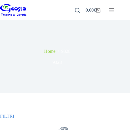
Salta
al
0,00
€
Carrello
contenuto
Home
/
9328
9328
-30%