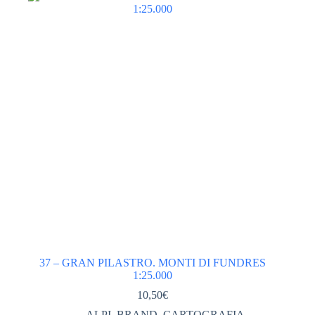
Categorie
ABBIGLIAMENTO tecnico
(562)
ACCESSORI ABBIGLIAMENTO
(46)
DONNA
(246)
GIACCHE PILE GILET DONNA
(113)
PANTALONI DONNA
(67)
TSHIRT CAMICIE INTIMO DONNA
(63)
VESTITI GONNE
(2)
UOMO
(278)
GIACCHE PILE GILET UOMO
(125)
PANTALONI UOMO
(77)
37 – GRAN PILASTRO. MONTI DI FUNDRES
1:25.000
TSHIRT CAMICIE INTIMO UOMO
(58)
10,50
€
ABBIGLIAMENTO UOMO DONNA
(0)
ALPI
,
BRAND
,
CARTOGRAFIA
,