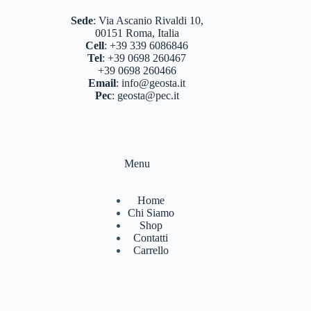
BASTONCINI TREKKING E NORDIC WALKING
(8)
Sede
:
Via Ascanio Rivaldi 10,
00151 Roma, Italia
BINOCOLI CANNOCCHIALI TELESCOPI
(3)
Cell
:
+39 339 6086846
Tel
:
+39 0698 260467
BORRACCE PORTA VIVANDE
(17)
+39 0698 260466
Email
:
info@geosta.it
CAMPEGGIO OUTDOOR
(17)
Pec
:
geosta@pec.it
CASCHI
(2)
COLTELLERIA
(0)
Menu
NEVE
(25)
TORCE
(13)
Home
Chi Siamo
ZAINI
(76)
Shop
Contatti
BRAND
(988)
Carrello
4 LAND EDIZIONI
(38)
BERGHAUS
(2)