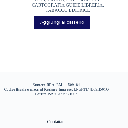
ACCESSORI ABBIGLIAMENTO
(0)
CARTOGRAFIA GUIDE LIBRERIA
,
TABACCO EDITRICE
DONNA
(0)
Aggiungi al carrello
GIACCHE PILE GILET DONNA
(0)
PANTALONI DONNA
(0)
TSHIRT CAMICIE INTIMO DONNA
(0)
VESTITI GONNE
(0)
Marchi
+
UOMO
(0)
Genere
+
GIACCHE PILE GILET UOMO
(0)
Numero REA:
RM – 1509184
PANTALONI UOMO
(0)
Codice fiscale e n.iscr. al Registro Imprese:
LNGRTI74D69H501Q
Partita IVA:
07096371005
TSHIRT CAMICIE INTIMO UOMO
(0)
ACCESSORI OUTDOOR VIAGGI
(167)
... PER VIAGGIARE
(15)
Contattaci