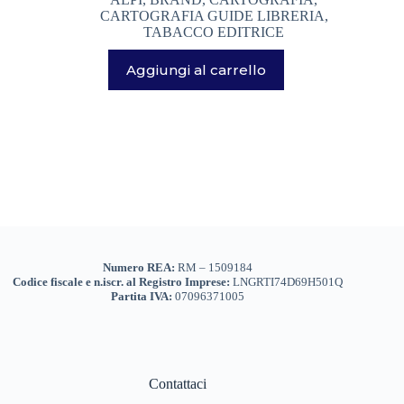
ACCESSORI ABBIGLIAMENTO
(0)
CARTOGRAFIA GUIDE LIBRERIA
,
TABACCO EDITRICE
DONNA
(0)
Aggiungi al carrello
GIACCHE PILE GILET DONNA
(0)
PANTALONI DONNA
(0)
TSHIRT CAMICIE INTIMO DONNA
(0)
VESTITI GONNE
(0)
Marchi
+
UOMO
(0)
Genere
+
GIACCHE PILE GILET UOMO
(0)
Numero REA:
RM – 1509184
PANTALONI UOMO
(0)
Codice fiscale e n.iscr. al Registro Imprese:
LNGRTI74D69H501Q
Partita IVA:
07096371005
TSHIRT CAMICIE INTIMO UOMO
(0)
ACCESSORI OUTDOOR VIAGGI
(166)
... PER VIAGGIARE
(15)
Contattaci