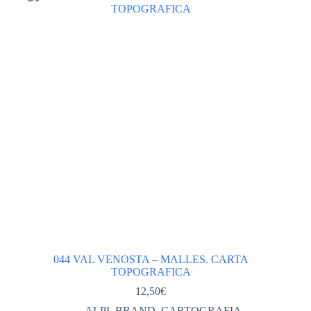
Categorie
ABBIGLIAMENTO tecnico
(561)
ACCESSORI ABBIGLIAMENTO
(46)
DONNA
(245)
GIACCHE PILE GILET DONNA
(113)
PANTALONI DONNA
(67)
TSHIRT CAMICIE INTIMO DONNA
(62)
VESTITI GONNE
(2)
UOMO
(278)
GIACCHE PILE GILET UOMO
(125)
PANTALONI UOMO
(77)
044 VAL VENOSTA – MALLES. CARTA
TOPOGRAFICA
TSHIRT CAMICIE INTIMO UOMO
(58)
12,50
€
ABBIGLIAMENTO UOMO DONNA
(0)
ALPI
,
BRAND
,
CARTOGRAFIA
,