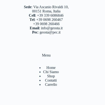
BASTONCINI TREKKING E NORDIC WALKING
(8)
Sede
:
Via Ascanio Rivaldi 10,
00151 Roma, Italia
BINOCOLI CANNOCCHIALI TELESCOPI
(3)
Cell
:
+39 339 6086846
Tel
:
+39 0698 260467
BORRACCE PORTA VIVANDE
(17)
+39 0698 260466
Email
:
info@geosta.it
CAMPEGGIO OUTDOOR
(17)
Pec
:
geosta@pec.it
CASCHI
(2)
COLTELLERIA
(0)
Menu
NEVE
(25)
TORCE
(13)
Home
Chi Siamo
ZAINI
(76)
Shop
Contatti
BRAND
(984)
Carrello
4 LAND EDIZIONI
(38)
BERGHAUS
(2)