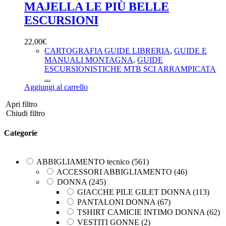
MAJELLA LE PIÙ BELLE
ABBIGLIAMENTO tecnico
(561)
ACCESSORI ABBIGLIAMENTO
(46)
ESCURSIONI
DONNA
(245)
GIACCHE PILE GILET DONNA
(113)
22,00
€
PANTALONI DONNA
(67)
CARTOGRAFIA GUIDE LIBRERIA
,
GUIDE E
TSHIRT CAMICIE INTIMO DONNA
(62)
MANUALI MONTAGNA
,
GUIDE
VESTITI GONNE
(2)
ESCURSIONISTICHE MTB SCI ARRAMPICATA
UOMO
(278)
...
GIACCHE PILE GILET UOMO
(125)
Aggiungi al carrello
PANTALONI UOMO
(77)
Apri filtro
TSHIRT CAMICIE INTIMO UOMO
(58)
Chiudi filtro
ABBIGLIAMENTO UOMO DONNA
(0)
ACCESSORI ABBIGLIAMENTO
(0)
Categorie
DONNA
(0)
GIACCHE PILE GILET DONNA
(0)
PANTALONI DONNA
(0)
ABBIGLIAMENTO tecnico
(561)
TSHIRT CAMICIE INTIMO DONNA
(0)
ACCESSORI ABBIGLIAMENTO
(46)
VESTITI GONNE
(0)
DONNA
(245)
UOMO
(0)
GIACCHE PILE GILET DONNA
(113)
GIACCHE PILE GILET UOMO
(0)
PANTALONI DONNA
(67)
PANTALONI UOMO
(0)
TSHIRT CAMICIE INTIMO DONNA
(62)
TSHIRT CAMICIE INTIMO UOMO
(0)
VESTITI GONNE
(2)