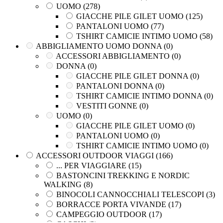
ACCESSORI OUTDOOR VIAGGI
(166)
UOMO
(278)
... PER VIAGGIARE
(15)
GIACCHE PILE GILET UOMO
(125)
BASTONCINI TREKKING E NORDIC
PANTALONI UOMO
(77)
WALKING
(8)
TSHIRT CAMICIE INTIMO UOMO
(58)
BINOCOLI CANNOCCHIALI TELESCOPI
(3)
ABBIGLIAMENTO UOMO DONNA
(0)
BORRACCE PORTA VIVANDE
(17)
ACCESSORI ABBIGLIAMENTO
(0)
CAMPEGGIO OUTDOOR
(17)
DONNA
(0)
CASCHI
(2)
GIACCHE PILE GILET DONNA
(0)
COLTELLERIA
(0)
Marchi
+
PANTALONI DONNA
(0)
NEVE
(25)
TSHIRT CAMICIE INTIMO DONNA
(0)
TORCE
(13)
VESTITI GONNE
(0)
ZAINI
(76)
4LAND
(47)
UOMO
(0)
BRAND
(984)
AIGLE
(1)
GIACCHE PILE GILET UOMO
(0)
4 LAND EDIZIONI
(38)
BERGHAUS
(2)
PANTALONI UOMO
(0)
BERGHAUS
(2)
BERTONI CAMPEGGIO E SPORT
(5)
TSHIRT CAMICIE INTIMO UOMO
(0)
BERTONI
(3)
BONOMO LIBRI
(0)
ACCESSORI OUTDOOR VIAGGI
(166)
BRIZZA
(0)
BRIZZA
(0)
... PER VIAGGIARE
(15)
DEUTER
(17)
CAI EDIZIONI
(7)
BASTONCINI TREKKING E NORDIC
EASTPAK
(3)
CAMP
(16)
WALKING
(8)
FERRINO
(11)
CARSA EDIZIONI
(2)
BINOCOLI CANNOCCHIALI TELESCOPI
(3)
GARMONT
(15)
CARTOGRAFIA
(25)
BORRACCE PORTA VIVANDE
(17)
GIPRON
(5)
CIERRE EDITORE
(4)
CAMPEGGIO OUTDOOR
(17)
GM CALZE
(5)
COMIX
(4)