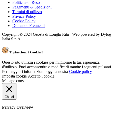
PETZL
(12)
Politiche di Reso
TFA
(1)
PATAGONIA
(0)
POLAR ELECTRO ITALIA SPA
(0)
Pagamenti & Spedizioni
TOURING CLUB ITALIANO
(5)
REPARTO BAMBINO
(11)
REDELK OUTDOOR
(7)
Termini di utilizzo
TSL
(1)
SALEWA
(0)
RICCA EDITORE
(25)
Privacy Policy
TYPIMEDIA EDITORE
(2)
Senza categoria
(0)
Cookie Policy
SALEWA
(169)
VERSANTE SUD EDITORE
(48)
Domande Frequenti
SALOMON
(11)
VICTORINOX
(0)
SCARPA
(44)
VIVALDA EDITORE
(4)
Copyright © 2024 Geosta di Longhi Rita - Web powered by Dylog
SEVEN SPA
(6)
Italia S.p.A.
ZOKU
(5)
SIBILLINIWEB.IT
(1)
ZOTTA FOREST
(12)
SIGG
(1)
SILVA
(1)
Ti piacciono i Cookies?
SOCIETA' EDITRICE RICERCHE
(2)
SUUNTO
(0)
Questo sito utilizza i cookies per migliorare la tua esperienza
d'utilizzo. Puoi acconsentire o modificarli tramite i seguenti pulsanti.
TABACCO EDITRICE
(92)
Per maggiori informazioni leggi la nostra
Cookie policy
TERRE DI MEZZO EDITORE
(66)
Imposta cookie
Accetto i cookie
TEVA
(14)
Manage consent
TFA
(1)
TOURING CLUB ITALIANO
(5)
TSL
(1)
Chiudi
TYPIMEDIA EDITORE
(2)
VERSANTE SUD EDITORE
(48)
Privacy Overview
VICTORINOX
(0)
VIVALDA EDITORE
(4)