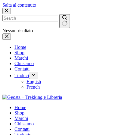
Salta al contenuto
Nessun risultato
Home
Shop
Marchi
Chi siamo
Contatti
Traduci
English
French
Home
Shop
Marchi
Chi siamo
Contatti
Traduci