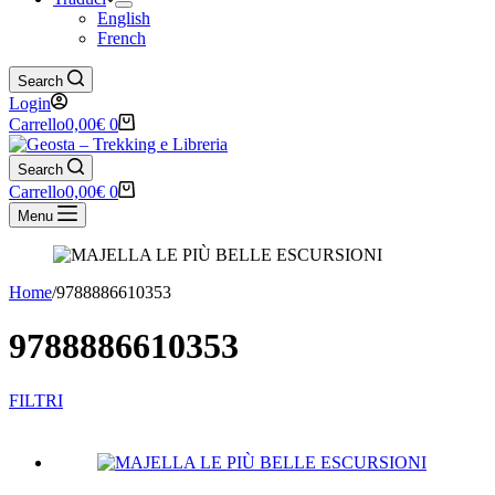
English
French
Search
Login
Carrello
0,00
€
0
Search
Carrello
0,00
€
0
Menu
Home
/
9788886610353
9788886610353
FILTRI
Categorie