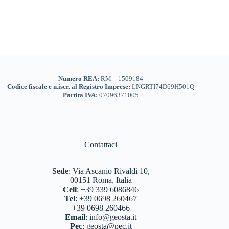
Numero REA:
RM – 1509184
Codice fiscale e n.iscr. al Registro Imprese:
LNGRTI74D69H501Q
Partita IVA:
07096371005
Contattaci
Sede
:
Via Ascanio Rivaldi 10,
00151 Roma, Italia
Cell
:
+39 339 6086846
Tel
:
+39 0698 260467
+39 0698 260466
Email
:
info@geosta.it
Pec
:
geosta@pec.it