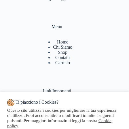
Menu
Home
Chi Siamo
Shop
Contatti
Carrello
Link Importanti
Ti piacciono i Cookies?
Condizioni di vendita
Questo sito utilizza i cookies per migliorare la tua esperienza
Politiche di Reso
d'utilizzo. Puoi acconsentire o modificarli tramite i seguenti
Pagamenti & Spedizioni
pulsanti. Per maggiori informazioni leggi la nostra
Cookie
Termini di utilizzo
policy
Privacy Policy