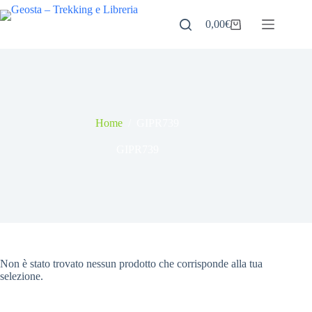
Salta
al
0,00
€
Carrello
contenuto
Home
/
GIPR739
GIPR739
Non è stato trovato nessun prodotto che corrisponde alla tua
selezione.