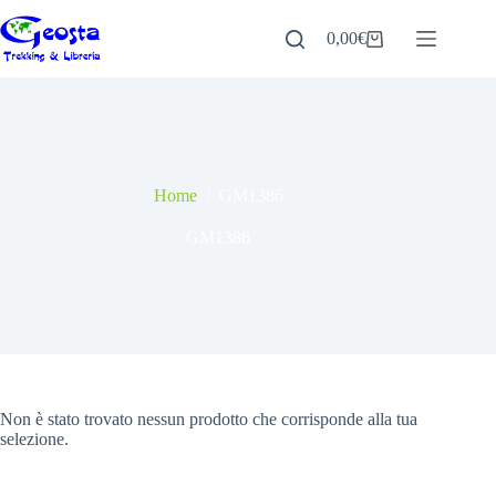
Salta
al
0,00
€
Carrello
contenuto
Home
/
GM1386
GM1386
Non è stato trovato nessun prodotto che corrisponde alla tua
selezione.