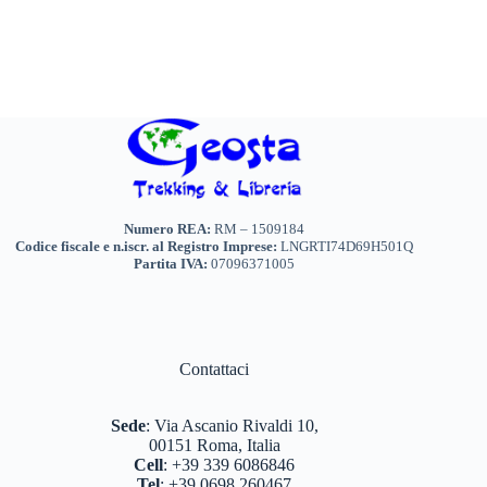
Numero REA:
RM – 1509184
Codice fiscale e n.iscr. al Registro Imprese:
LNGRTI74D69H501Q
Partita IVA:
07096371005
Contattaci
Sede
:
Via Ascanio Rivaldi 10,
00151 Roma, Italia
Cell
:
+39 339 6086846
Tel
:
+39 0698 260467