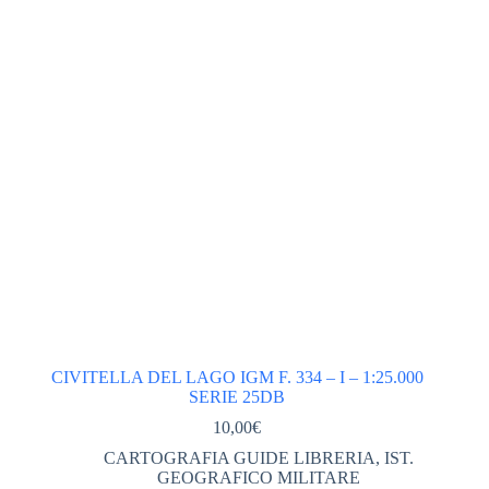
ABBIGLIAMENTO tecnico
(561)
ACCESSORI ABBIGLIAMENTO
(46)
DONNA
(245)
GIACCHE PILE GILET DONNA
(113)
PANTALONI DONNA
(67)
TSHIRT CAMICIE INTIMO DONNA
(62)
VESTITI GONNE
(2)
UOMO
(278)
GIACCHE PILE GILET UOMO
(125)
PANTALONI UOMO
(77)
CIVITELLA DEL LAGO IGM F. 334 – I – 1:25.000
SERIE 25DB
TSHIRT CAMICIE INTIMO UOMO
(58)
10,00
€
ABBIGLIAMENTO UOMO DONNA
(0)
CARTOGRAFIA GUIDE LIBRERIA
,
IST.
ACCESSORI ABBIGLIAMENTO
(0)
GEOGRAFICO MILITARE