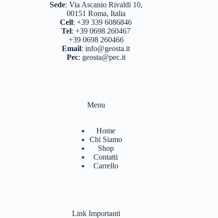
Sede
:
Via Ascanio Rivaldi 10,
00151 Roma, Italia
BINOCOLI CANNOCCHIALI TELESCOPI
(3)
Cell
:
+39 339 6086846
Tel
:
+39 0698 260467
BORRACCE PORTA VIVANDE
(17)
+39 0698 260466
Email
:
info@geosta.it
CAMPEGGIO OUTDOOR
(17)
Pec
:
geosta@pec.it
CASCHI
(2)
COLTELLERIA
(0)
Menu
NEVE
(25)
TORCE
(13)
Home
Chi Siamo
ZAINI
(76)
Shop
Contatti
BRAND
(984)
Carrello
4 LAND EDIZIONI
(38)
BERGHAUS
(2)
BERTONI
(3)
Link Importanti