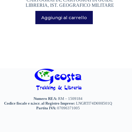
... PER VIAGGIARE
(15)
LIBRERIA
,
IST. GEOGRAFICO MILITARE
Aggiungi al carrello
BASTONCINI TREKKING E NORDIC WALKING
(8)
BINOCOLI CANNOCCHIALI TELESCOPI
(3)
BORRACCE PORTA VIVANDE
(17)
CAMPEGGIO OUTDOOR
(17)
Marchi
+
CASCHI
(2)
Genere
+
NEVE
(25)
TORCE
(13)
Numero REA:
RM – 1509184
ZAINI
(76)
Codice fiscale e n.iscr. al Registro Imprese:
LNGRTI74D69H501Q
Partita IVA:
07096371005
BRAND
(984)
4 LAND EDIZIONI
(38)