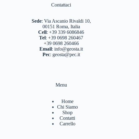
BERGHAUS
(2)
Contattaci
BERTONI
(3)
Sede
:
Via Ascanio Rivaldi 10,
DEUTER
(17)
00151 Roma, Italia
Cell
:
+39 339 6086846
EASTPAK
(3)
Tel
:
+39 0698 260467
+39 0698 260466
FERRINO
(11)
Email
:
info@geosta.it
Pec
:
geosta@pec.it
GARMONT
(15)
GIPRON
(5)
GM CALZE
(5)
Menu
IZAS
(7)
Home
KONUS
(6)
Chi Siamo
Shop
LA SPORTIVA
(54)
Contatti
Carrello
LIZARD
(8)
MARSUPIO ZAINI
(7)