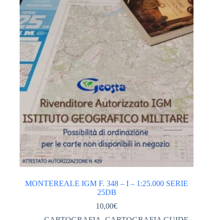
Categorie
ABBIGLIAMENTO tecnico
(561)
ACCESSORI ABBIGLIAMENTO
(46)
DONNA
(245)
GIACCHE PILE GILET DONNA
(113)
PANTALONI DONNA
(67)
TSHIRT CAMICIE INTIMO DONNA
(62)
VESTITI GONNE
(2)
UOMO
(278)
GIACCHE PILE GILET UOMO
(125)
PANTALONI UOMO
(77)
MONTEREALE IGM F. 348 – I – 1:25.000 SERIE
25DB
TSHIRT CAMICIE INTIMO UOMO
(58)
10,00
€
ACCESSORI OUTDOOR VIAGGI
(166)
CARTOGRAFIA
,
CARTOGRAFIA GUIDE