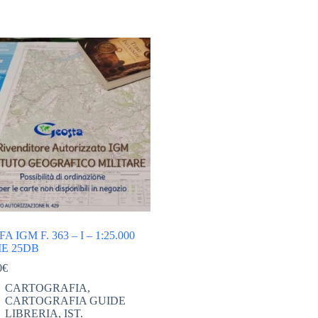
A IGM F. 363 – I – 1:25.000
IE 25DB
0
€
CARTOGRAFIA
,
CARTOGRAFIA GUIDE
LIBRERIA
,
IST.