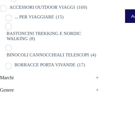
ACCESSORI OUTDOOR VIAGGI
(169)
A
... PER VIAGGIARE
(15)
BASTONCINI TREKKING E NORDIC
WALKING
(8)
BINOCOLI CANNOCCHIALI TELESCOPI
(4)
BORRACCE PORTA VIVANDE
(17)
CAMPEGGIO OUTDOOR
(18)
Marchi
+
CASCHI
(2)
Genere
+
NEVE
(25)
TORCE
(13)
ZAINI
(77)
BRAND
(992)
4 LAND EDIZIONI
(38)