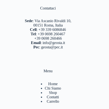
BASTONCINI TREKKING E NORDIC WALKING
(8)
Contattaci
BINOCOLI CANNOCCHIALI TELESCOPI
(4)
Sede
:
Via Ascanio Rivaldi 10,
BORRACCE PORTA VIVANDE
(17)
00151 Roma, Italia
Cell
:
+39 339 6086846
CAMPEGGIO OUTDOOR
(18)
Tel
:
+39 0698 260467
+39 0698 260466
CASCHI
(2)
Email
:
info@geosta.it
Pec
:
geosta@pec.it
COLTELLERIA
(0)
NEVE
(25)
TORCE
(13)
Menu
ZAINI
(77)
Home
BRAND
(992)
Chi Siamo
Shop
4 LAND EDIZIONI
(38)
Contatti
Carrello
BERGHAUS
(2)