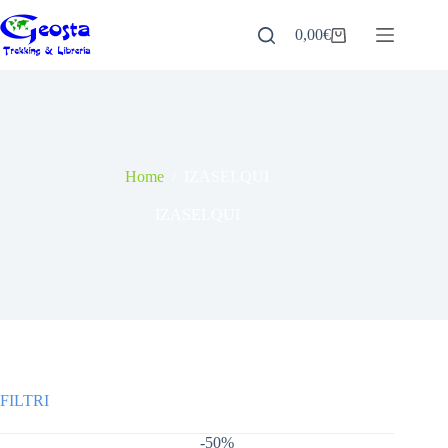
Salta
al
0,00
€
Carrello
contenuto
Home
/
IZASELQUI
IZASELQUI
-50%