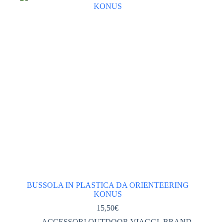
Categorie
ABBIGLIAMENTO tecnico
(567)
ACCESSORI ABBIGLIAMENTO
(46)
DONNA
(249)
GIACCHE PILE GILET DONNA
(113)
PANTALONI DONNA
(69)
TSHIRT CAMICIE INTIMO DONNA
(64)
VESTITI GONNE
(2)
UOMO
(280)
GIACCHE PILE GILET UOMO
(125)
PANTALONI UOMO
(77)
BUSSOLA IN PLASTICA DA ORIENTEERING
KONUS
TSHIRT CAMICIE INTIMO UOMO
(59)
15,50
€
ABBIGLIAMENTO UOMO DONNA
(0)
ACCESSORI OUTDOOR VIAGGI
,
BRAND
,