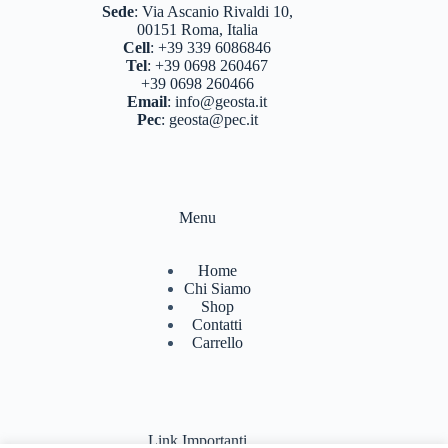
BASTONCINI TREKKING E NORDIC WALKING
Sede
:
Via Ascanio Rivaldi 10,
(8)
00151 Roma, Italia
Cell
:
+39 339 6086846
BINOCOLI CANNOCCHIALI TELESCOPI
(4)
Tel
:
+39 0698 260467
+39 0698 260466
BORRACCE PORTA VIVANDE
(17)
Email
:
info@geosta.it
Pec
:
geosta@pec.it
CAMPEGGIO OUTDOOR
(17)
CASCHI
(2)
COLTELLERIA
(0)
Menu
NEVE
(25)
Home
TORCE
(13)
Chi Siamo
Shop
ZAINI
(76)
Contatti
Carrello
BRAND
(991)
4 LAND EDIZIONI
(38)
BERGHAUS
(2)
Link Importanti