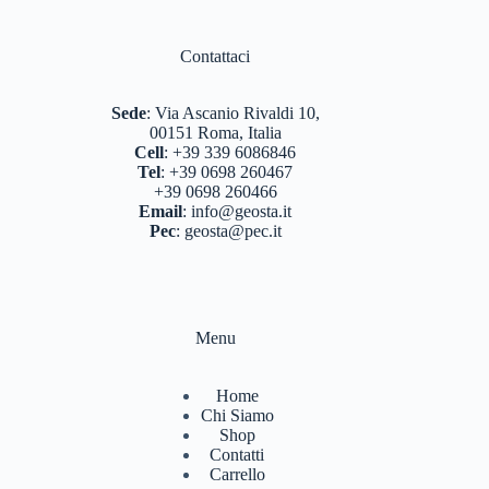
BASTONCINI TREKKING E NORDIC WALKING
(8)
Contattaci
BINOCOLI CANNOCCHIALI TELESCOPI
(3)
BORRACCE PORTA VIVANDE
(17)
Sede
:
Via Ascanio Rivaldi 10,
00151 Roma, Italia
CAMPEGGIO OUTDOOR
(17)
Cell
:
+39 339 6086846
Tel
:
+39 0698 260467
CASCHI
(2)
+39 0698 260466
Email
:
info@geosta.it
COLTELLERIA
(0)
Pec
:
geosta@pec.it
NEVE
(25)
TORCE
(13)
Menu
ZAINI
(76)
BRAND
(984)
Home
Chi Siamo
4 LAND EDIZIONI
(38)
Shop
Contatti
BERGHAUS
(2)
Carrello