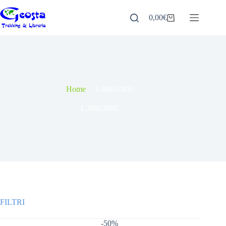
Salta
al
0,00
€
Carrello
contenuto
Home
/
L39852800
L39852800
-50%