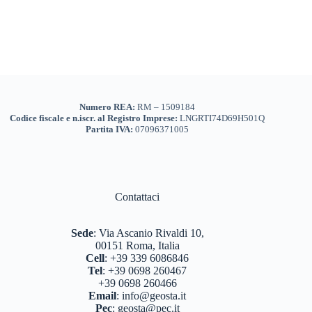
Numero REA:
RM – 1509184
Codice fiscale e n.iscr. al Registro Imprese:
LNGRTI74D69H501Q
Partita IVA:
07096371005
Contattaci
Sede
:
Via Ascanio Rivaldi 10,
00151 Roma, Italia
Cell
:
+39 339 6086846
Tel
:
+39 0698 260467
+39 0698 260466
Email
:
info@geosta.it
Pec
:
geosta@pec.it