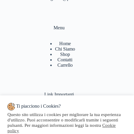
Menu
Home
Chi Siamo
Shop
Contatti
Carrello
Link Importanti
Ti piacciono i Cookies?
Condizioni di vendita
Questo sito utilizza i cookies per migliorare la tua esperienza
Politiche di Reso
d'utilizzo. Puoi acconsentire o modificarli tramite i seguenti
Pagamenti & Spedizioni
pulsanti. Per maggiori informazioni leggi la nostra
Cookie
Termini di utilizzo
policy
Privacy Policy