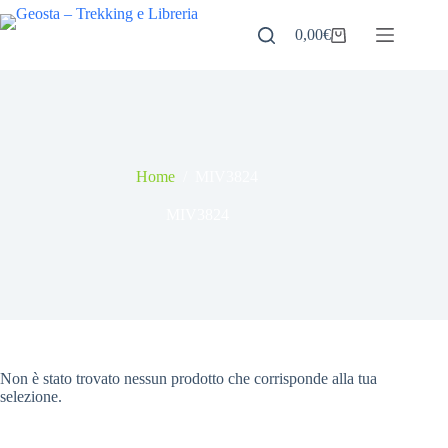
Salta
al
0,00
€
Carrello
contenuto
Home
/
MIV3824
MIV3824
Non è stato trovato nessun prodotto che corrisponde alla tua
selezione.