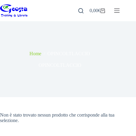
Salta
al
0,00
€
Carrello
contenuto
Home
/
OPINCOLTLACCIO
OPINCOLTLACCIO
Non è stato trovato nessun prodotto che corrisponde alla tua
selezione.