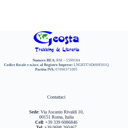
Numero REA:
RM – 1509184
Codice fiscale e n.iscr. al Registro Imprese:
LNGRTI74D69H501Q
Partita IVA:
07096371005
Contattaci
Sede
:
Via Ascanio Rivaldi 10,
00151 Roma, Italia
Cell
:
+39 339 6086846
Tel
:
+39 0698 260467