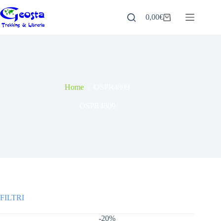
Salta
al
0,00
€
Carrello
contenuto
Home
/
OSPR4809
OSPR4809
-20%