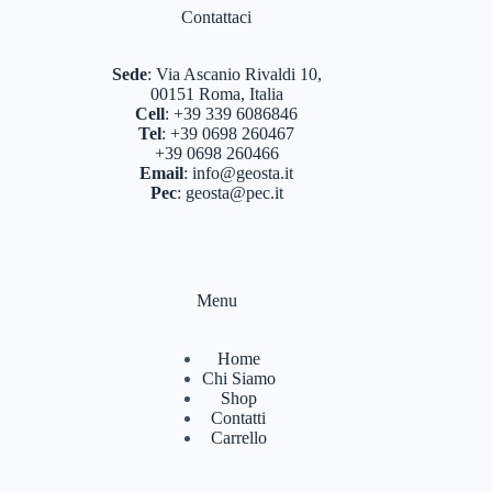
BERGHAUS
(2)
Contattaci
BERTONI
(3)
Sede
:
Via Ascanio Rivaldi 10,
DEUTER
(17)
00151 Roma, Italia
Cell
:
+39 339 6086846
EASTPAK
(3)
Tel
:
+39 0698 260467
+39 0698 260466
FERRINO
(11)
Email
:
info@geosta.it
Pec
:
geosta@pec.it
GARMONT
(15)
GIPRON
(5)
GM CALZE
(5)
Menu
IZAS
(7)
Home
KONUS
(6)
Chi Siamo
Shop
LA SPORTIVA
(55)
Contatti
Carrello
LIZARD
(8)
MARSUPIO ZAINI
(7)