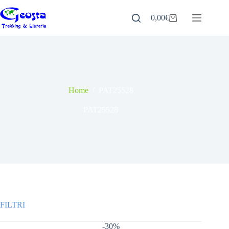
Salta
al
0,00
€
Carrello
contenuto
Home
/
PAT25528
PAT25528
-30%