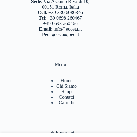
BERGHAUS
(2)
Sede
:
Via Ascanio Rivaldi 10,
00151 Roma, Italia
BERTONI
(3)
Cell
:
+39 339 6086846
Tel
:
+39 0698 260467
DEUTER
(17)
+39 0698 260466
Email
:
info@geosta.it
EASTPAK
(3)
Pec
:
geosta@pec.it
FERRINO
(11)
GARMONT
(13)
Menu
GIPRON
(5)
GM CALZE
(5)
Home
Chi Siamo
IZAS
(7)
Shop
Contatti
KONUS
(7)
Carrello
LA SPORTIVA
(56)
LIZARD
(8)
Link Importanti
MARSUPIO ZAINI
(7)