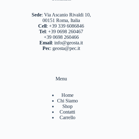
BASTONCINI TREKKING E NORDIC WALKING
(8)
Sede
:
Via Ascanio Rivaldi 10,
BINOCOLI CANNOCCHIALI TELESCOPI
(4)
00151 Roma, Italia
Cell
:
+39 339 6086846
BORRACCE PORTA VIVANDE
(17)
Tel
:
+39 0698 260467
+39 0698 260466
CAMPEGGIO OUTDOOR
(17)
Email
:
info@geosta.it
Pec
:
geosta@pec.it
CASCHI
(2)
COLTELLERIA
(0)
NEVE
(25)
Menu
TORCE
(13)
Home
ZAINI
(76)
Chi Siamo
Shop
BRAND
(992)
Contatti
Carrello
4 LAND EDIZIONI
(38)
BERGHAUS
(2)