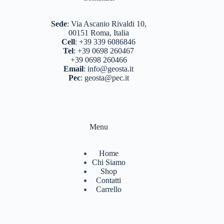
BASTONCINI TREKKING E NORDIC WALKING
(8)
Sede
:
Via Ascanio Rivaldi 10,
BINOCOLI CANNOCCHIALI TELESCOPI
(3)
00151 Roma, Italia
Cell
:
+39 339 6086846
BORRACCE PORTA VIVANDE
(17)
Tel
:
+39 0698 260467
+39 0698 260466
CAMPEGGIO OUTDOOR
(17)
Email
:
info@geosta.it
Pec
:
geosta@pec.it
CASCHI
(2)
COLTELLERIA
(0)
NEVE
(25)
Menu
TORCE
(13)
Home
ZAINI
(76)
Chi Siamo
Shop
BRAND
(988)
Contatti
Carrello
4 LAND EDIZIONI
(38)
BERGHAUS
(2)