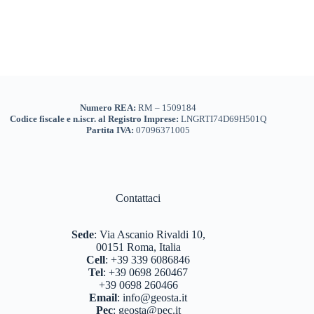
Numero REA:
RM – 1509184
Codice fiscale e n.iscr. al Registro Imprese:
LNGRTI74D69H501Q
Partita IVA:
07096371005
Contattaci
Sede
:
Via Ascanio Rivaldi 10,
00151 Roma, Italia
Cell
:
+39 339 6086846
Tel
:
+39 0698 260467
+39 0698 260466
Email
:
info@geosta.it
Pec
:
geosta@pec.it