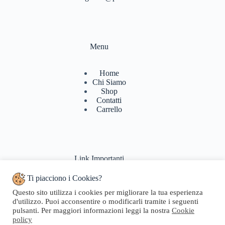
Menu
Home
Chi Siamo
Shop
Contatti
Carrello
Link Importanti
Ti piacciono i Cookies?
Condizioni di vendita
Questo sito utilizza i cookies per migliorare la tua esperienza
Politiche di Reso
d'utilizzo. Puoi acconsentire o modificarli tramite i seguenti
Pagamenti & Spedizioni
pulsanti. Per maggiori informazioni leggi la nostra
Cookie
Termini di utilizzo
policy
Privacy Policy