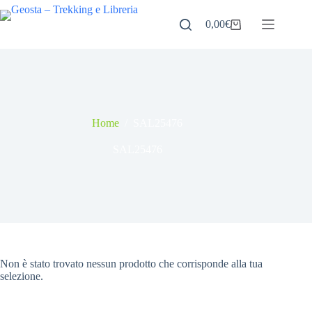
Salta
al
0,00
€
Carrello
contenuto
Home
/
SAL25476
SAL25476
Non è stato trovato nessun prodotto che corrisponde alla tua
selezione.