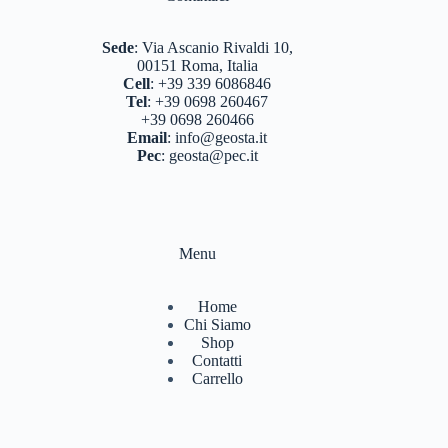
BASTONCINI TREKKING E NORDIC WALKING
(8)
Sede
:
Via Ascanio Rivaldi 10,
BINOCOLI CANNOCCHIALI TELESCOPI
(3)
00151 Roma, Italia
Cell
:
+39 339 6086846
BORRACCE PORTA VIVANDE
(17)
Tel
:
+39 0698 260467
+39 0698 260466
CAMPEGGIO OUTDOOR
(17)
Email
:
info@geosta.it
Pec
:
geosta@pec.it
CASCHI
(2)
COLTELLERIA
(0)
NEVE
(25)
Menu
TORCE
(13)
Home
ZAINI
(76)
Chi Siamo
Shop
BRAND
(984)
Contatti
Carrello
4 LAND EDIZIONI
(38)
BERGHAUS
(2)