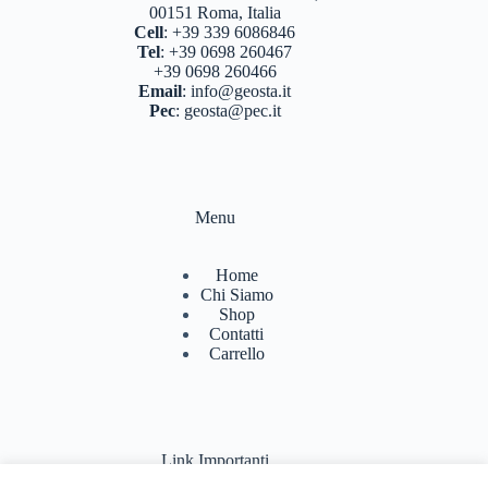
BASTONCINI TREKKING E NORDIC WALKING
00151 Roma, Italia
(8)
Cell
:
+39 339 6086846
Tel
:
+39 0698 260467
BINOCOLI CANNOCCHIALI TELESCOPI
(4)
+39 0698 260466
Email
:
info@geosta.it
BORRACCE PORTA VIVANDE
(17)
Pec
:
geosta@pec.it
CAMPEGGIO OUTDOOR
(17)
CASCHI
(2)
Menu
COLTELLERIA
(0)
NEVE
(25)
Home
Chi Siamo
TORCE
(13)
Shop
Contatti
ZAINI
(76)
Carrello
BRAND
(992)
4 LAND EDIZIONI
(38)
Link Importanti
BERGHAUS
(2)