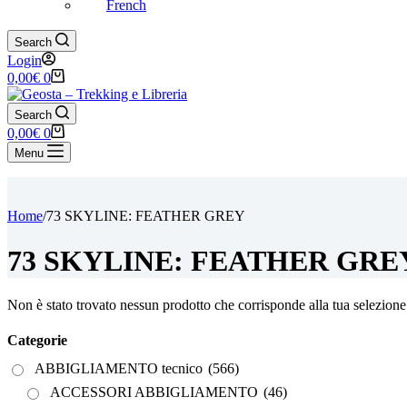
French
Search
Login
Carrello
0,00
€
0
Search
Carrello
0,00
€
0
Menu
Home
/
73 SKYLINE: FEATHER GREY
73 SKYLINE: FEATHER GRE
Non è stato trovato nessun prodotto che corrisponde alla tua selezione
Categorie
ABBIGLIAMENTO tecnico
(566)
ACCESSORI ABBIGLIAMENTO
(46)