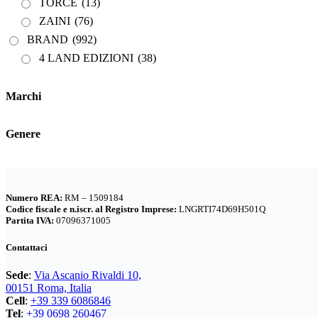
TORCE
(13)
ZAINI
(76)
BRAND
(992)
4 LAND EDIZIONI
(38)
BERGHAUS
(2)
BERTONI
(3)
Marchi
DEUTER
(17)
EASTPAK
(3)
Genere
FERRINO
(11)
GARMONT
(15)
GIPRON
(5)
Numero REA:
RM – 1509184
GM CALZE
(5)
Codice fiscale e n.iscr. al Registro Imprese:
LNGRTI74D69H501Q
Partita IVA:
07096371005
IZAS
(7)
KONUS
(7)
Contattaci
LA SPORTIVA
(56)
Sede
:
Via Ascanio Rivaldi 10,
LIZARD
(8)
00151 Roma, Italia
MARSUPIO ZAINI
(7)
Cell
:
+39 339 6086846
Tel
:
+39 0698 260467
MEINDL
(8)