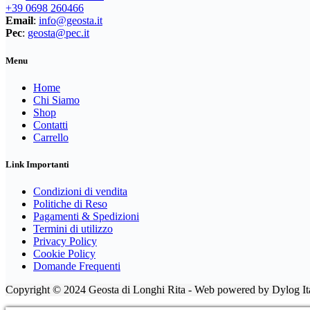
+39 0698 260466
MILLET
(15)
Email
:
info@geosta.it
Pec
:
geosta@pec.it
MONTURA
(195)
OSPREY
(24)
Menu
PATAGONIA
(171)
Home
PETZL
(10)
Chi Siamo
REDELK
(6)
Shop
SALEWA
(151)
Contatti
Carrello
SALOMON
(7)
SCARPA
(36)
Link Importanti
SEVEN - INVICTA
(10)
Condizioni di vendita
TABACCO EDITRICE
(78)
Politiche di Reso
TERRE DI MEZZO
(47)
Pagamenti & Spedizioni
Termini di utilizzo
TEVA
(13)
Privacy Policy
VERSANTE SUD EDITORE
(37)
Cookie Policy
Domande Frequenti
CALZATURE
(134)
DONNA
(60)
Copyright © 2024 Geosta di Longhi Rita - Web powered by Dylog Ita
UOMO
(73)