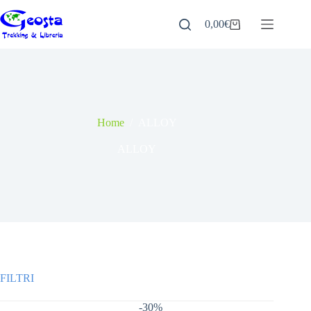
Salta
al
0,00
€
Carrello
contenuto
Home
/
ALLOY
ALLOY
-30%