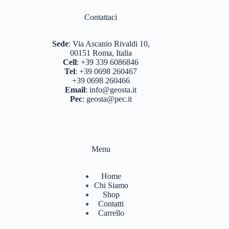
Contattaci
BERTONI
(3)
DEUTER
(17)
Sede
:
Via Ascanio Rivaldi 10,
00151 Roma, Italia
EASTPAK
(3)
Cell
:
+39 339 6086846
Tel
:
+39 0698 260467
FERRINO
(11)
+39 0698 260466
Email
:
info@geosta.it
GARMONT
(13)
Pec
:
geosta@pec.it
GIPRON
(5)
GM CALZE
(5)
IZAS
(7)
Menu
KONUS
(7)
Home
Chi Siamo
LA SPORTIVA
(56)
Shop
Contatti
LIZARD
(8)
Carrello
MARSUPIO ZAINI
(7)