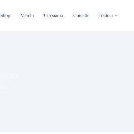
Shop
Marchi
Chi siamo
Contatti
Traduci
ZZURRO
RRO