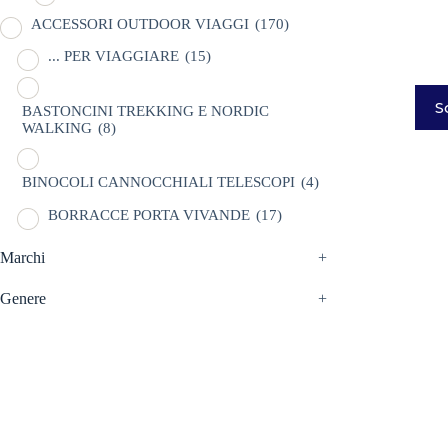
ACCESSORI OUTDOOR VIAGGI
(170)
... PER VIAGGIARE
(15)
Ques
S
prodo
BASTONCINI TREKKING E NORDIC
WALKING
(8)
ha
più
varian
Le
BINOCOLI CANNOCCHIALI TELESCOPI
(4)
opzio
BORRACCE PORTA VIVANDE
(17)
poss
esser
CAMPEGGIO OUTDOOR
(18)
scelt
Marchi
+
nella
CASCHI
(2)
pagi
Genere
+
del
NEVE
(25)
prodo
TORCE
(13)
ZAINI
(78)
BRAND
(993)
4 LAND EDIZIONI
(38)