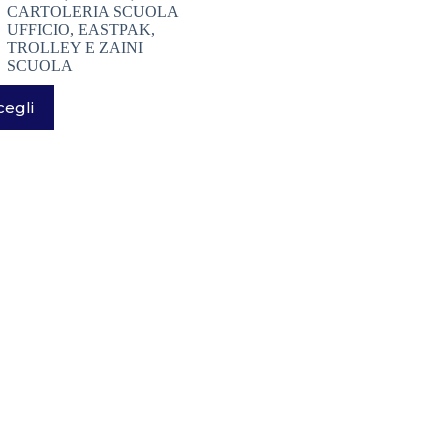
CARTOLERIA SCUOLA
UFFICIO
,
EASTPAK
,
TROLLEY E ZAINI
SCUOLA
to
cegli
tto
ti.
ni
ono
e
e
na
tto