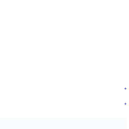
+
+
+
+