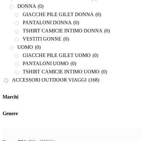
TSHIRT CAMICIE INTIMO DONNA
(0)
DONNA
(0)
VESTITI GONNE
(0)
GIACCHE PILE GILET DONNA
(0)
UOMO
(0)
PANTALONI DONNA
(0)
GIACCHE PILE GILET UOMO
(0)
TSHIRT CAMICIE INTIMO DONNA
(0)
PANTALONI UOMO
(0)
VESTITI GONNE
(0)
TSHIRT CAMICIE INTIMO UOMO
(0)
UOMO
(0)
GIACCHE PILE GILET UOMO
(0)
ACCESSORI OUTDOOR VIAGGI
(168)
Marchi
PANTALONI UOMO
(0)
... PER VIAGGIARE
(15)
TSHIRT CAMICIE INTIMO UOMO
(0)
BASTONCINI TREKKING E NORDIC WALKING
(8)
Genere
ACCESSORI OUTDOOR VIAGGI
(168)
BINOCOLI CANNOCCHIALI TELESCOPI
(4)
... PER VIAGGIARE
(15)
BORRACCE PORTA VIVANDE
(17)
BASTONCINI TREKKING E NORDIC WALKING
(8)
Marchi
CAMPEGGIO OUTDOOR
(17)
BINOCOLI CANNOCCHIALI TELESCOPI
(4)
CASCHI
(2)
BORRACCE PORTA VIVANDE
(17)
Genere
CAMPEGGIO OUTDOOR
(17)
COLTELLERIA
(0)
CASCHI
(2)
NEVE
(25)
COLTELLERIA
(0)
TORCE
(13)