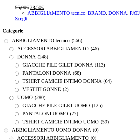
ACCESSORI ABBIGLIAMENTO
(46)
Il
Il
55,00
€
38,50
€
prezzo
prezzo
ABBIGLIAMENTO tecnico
,
BRAND
,
DONNA
,
PAT
DONNA
(248)
Questo
originale
attuale
Scegli
GIACCHE PILE GILET DONNA
(113)
prodotto
era:
è:
ha
55,00€.
38,50€.
Categorie
PANTALONI DONNA
(68)
più
ABBIGLIAMENTO tecnico
(566)
varianti.
TSHIRT CAMICIE INTIMO DONNA
(64)
Le
ACCESSORI ABBIGLIAMENTO
(46)
VESTITI GONNE
(2)
opzioni
DONNA
(248)
possono
UOMO
(280)
essere
GIACCHE PILE GILET DONNA
(113)
GIACCHE PILE GILET UOMO
(125)
scelte
PANTALONI DONNA
(68)
nella
PANTALONI UOMO
(77)
pagina
TSHIRT CAMICIE INTIMO DONNA
(64)
del
TSHIRT CAMICIE INTIMO UOMO
(59)
VESTITI GONNE
(2)
prodotto
ABBIGLIAMENTO UOMO DONNA
(0)
UOMO
(280)
ACCESSORI ABBIGLIAMENTO
(0)
GIACCHE PILE GILET UOMO
(125)
PANTALONI UOMO
(77)
DONNA
(0)
TSHIRT CAMICIE INTIMO UOMO
(59)
GIACCHE PILE GILET DONNA
(0)
ABBIGLIAMENTO UOMO DONNA
(0)
PANTALONI DONNA
(0)
ACCESSORI ABBIGLIAMENTO
(0)