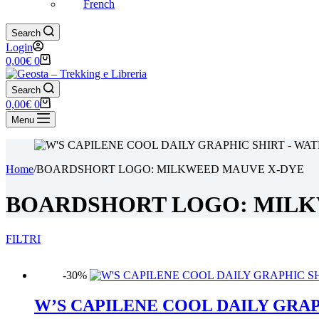
French
Search
Login
Carrello
0,00
€
0
Search
Carrello
0,00
€
0
Menu
Home
/
BOARDSHORT LOGO: MILKWEED MAUVE X-DYE
BOARDSHORT LOGO: MILK
FILTRI
-30%
Categorie
W’S CAPILENE COOL DAILY GRAP
ABBIGLIAMENTO tecnico
(566)