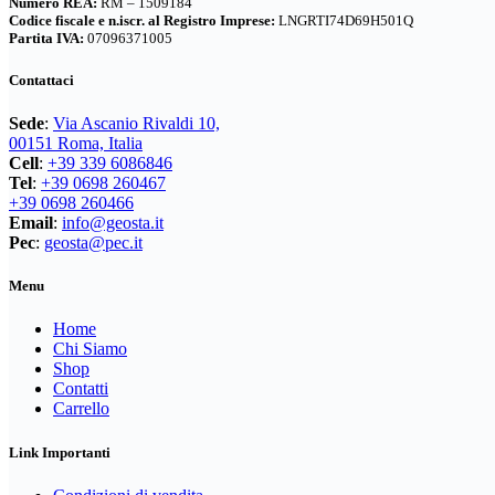
Numero REA:
RM – 1509184
NEVE
(25)
Codice fiscale e n.iscr. al Registro Imprese:
LNGRTI74D69H501Q
ZAINI
(76)
Partita IVA:
07096371005
TORCE
(13)
BRAND
(992)
ZAINI
(76)
Contattaci
4 LAND EDIZIONI
(38)
BRAND
(992)
Sede
:
Via Ascanio Rivaldi 10,
BERGHAUS
(2)
4 LAND EDIZIONI
(38)
00151 Roma, Italia
BERTONI
(3)
BERGHAUS
(2)
Cell
:
+39 339 6086846
Tel
:
+39 0698 260467
BERTONI
(3)
BRIZZA
(0)
+39 0698 260466
BRIZZA
(0)
Email
:
info@geosta.it
DEUTER
(17)
Pec
:
geosta@pec.it
DEUTER
(17)
EASTPAK
(3)
EASTPAK
(3)
Menu
FERRINO
(11)
FERRINO
(11)
GARMONT
(15)
Home
GARMONT
(15)
Chi Siamo
GIPRON
(5)
GIPRON
(5)
Shop
GM CALZE
(5)
GM CALZE
(5)
Contatti
Carrello
IGM
(0)
IGM
(0)
IZAS
(7)
Link Importanti
IZAS
(7)
KONUS
(7)
KONUS
(7)