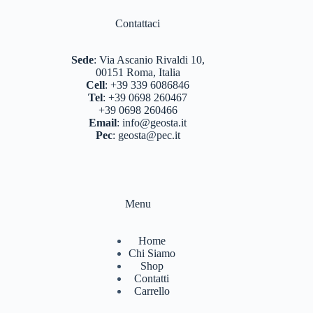
BERGHAUS
(2)
Contattaci
BERTONI
(3)
DEUTER
(17)
Sede
:
Via Ascanio Rivaldi 10,
00151 Roma, Italia
EASTPAK
(3)
Cell
:
+39 339 6086846
Tel
:
+39 0698 260467
FERRINO
(12)
+39 0698 260466
Email
:
info@geosta.it
GARMONT
(13)
Pec
:
geosta@pec.it
GIPRON
(5)
GM CALZE
(5)
Menu
IZAS
(7)
KONUS
(7)
Home
Chi Siamo
LA SPORTIVA
(56)
Shop
Contatti
LIZARD
(8)
Carrello
MARSUPIO ZAINI
(7)