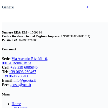
BERGHAUS
(2)
Genere
+
BERTONI
(3)
M
DEUTER
(17)
EASTPAK
(3)
G
FERRINO
(11)
Numero REA:
RM – 1509184
GARMONT
(13)
Codice fiscale e n.iscr. al Registro Imprese:
LNGRTI74D69H501Q
GIPRON
(5)
Partita IVA:
07096371005
GM CALZE
(5)
Contattaci
IZAS
(7)
Sede
:
Via Ascanio Rivaldi 10,
KONUS
(7)
00151 Roma, Italia
LA SPORTIVA
(56)
Cell
:
+39 339 6086846
LIZARD
(8)
Tel
:
+39 0698 260467
+39 0698 260466
MARSUPIO ZAINI
(7)
Email
:
info@geosta.it
MEINDL
(8)
Pec
:
geosta@pec.it
MILLET
(15)
Menu
MONTURA
(195)
OSPREY
(23)
Home