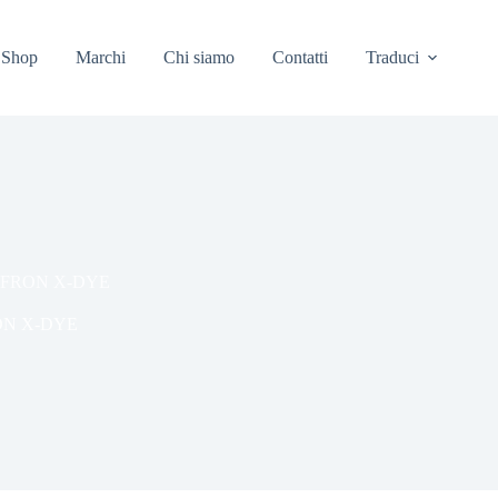
Shop
Marchi
Chi siamo
Contatti
Traduci
FFRON X-DYE
ON X-DYE