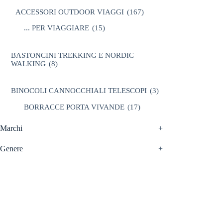
ACCESSORI OUTDOOR VIAGGI
(167)
... PER VIAGGIARE
(15)
BASTONCINI TREKKING E NORDIC
WALKING
(8)
BINOCOLI CANNOCCHIALI TELESCOPI
(3)
BORRACCE PORTA VIVANDE
(17)
CAMPEGGIO OUTDOOR
(17)
Marchi
+
CASCHI
(2)
Genere
+
NEVE
(25)
TORCE
(13)
ZAINI
(76)
BRAND
(988)
4 LAND EDIZIONI
(38)