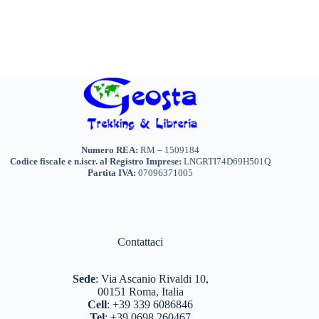
Numero REA:
RM – 1509184
Codice fiscale e n.iscr. al Registro Imprese:
LNGRTI74D69H501Q
Partita IVA:
07096371005
Contattaci
Sede
:
Via Ascanio Rivaldi 10,
00151 Roma, Italia
Cell
:
+39 339 6086846
Tel
:
+39 0698 260467