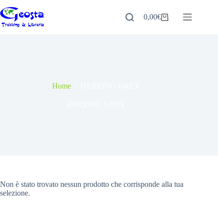
Salta
al
0,00
€
Carrello
contenuto
Home
/
HERRING GREY
HERRING GREY
Non è stato trovato nessun prodotto che corrisponde alla tua
selezione.