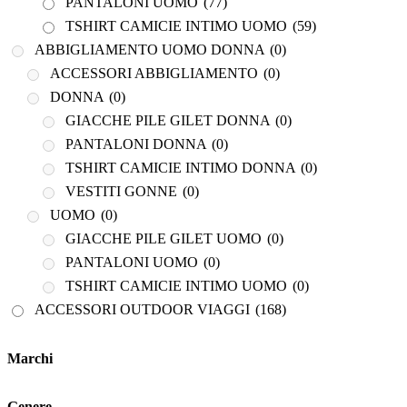
TSHIRT CAMICIE INTIMO DONNA
(0)
PANTALONI UOMO
(77)
TSHIRT CAMICIE INTIMO UOMO
(59)
VESTITI GONNE
(0)
ABBIGLIAMENTO UOMO DONNA
(0)
UOMO
(0)
ACCESSORI ABBIGLIAMENTO
(0)
GIACCHE PILE GILET UOMO
(0)
DONNA
(0)
PANTALONI UOMO
(0)
GIACCHE PILE GILET DONNA
(0)
TSHIRT CAMICIE INTIMO UOMO
(0)
PANTALONI DONNA
(0)
ACCESSORI OUTDOOR VIAGGI
(168)
Marchi
TSHIRT CAMICIE INTIMO DONNA
(0)
... PER VIAGGIARE
(15)
VESTITI GONNE
(0)
BASTONCINI TREKKING E NORDIC WALKING
(8)
UOMO
(0)
Genere
GIACCHE PILE GILET UOMO
(0)
BINOCOLI CANNOCCHIALI TELESCOPI
(4)
PANTALONI UOMO
(0)
BORRACCE PORTA VIVANDE
(17)
TSHIRT CAMICIE INTIMO UOMO
(0)
CAMPEGGIO OUTDOOR
(17)
ACCESSORI OUTDOOR VIAGGI
(168)
CASCHI
(2)
... PER VIAGGIARE
(15)
COLTELLERIA
(0)
BASTONCINI TREKKING E NORDIC WALKING
(8)
Marchi
NEVE
(25)
BINOCOLI CANNOCCHIALI TELESCOPI
(4)
TORCE
(13)
BORRACCE PORTA VIVANDE
(17)
Genere