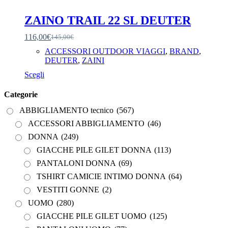
ACCESSORI ABBIGLIAMENTO
(46)
ZAINO TRAIL 22 SL DEUTER
DONNA
(249)
GIACCHE PILE GILET DONNA
(113)
116,00
€
145,00
€
Il
Il
prezzo
prezzo
ACCESSORI OUTDOOR VIAGGI
,
BRAND
,
PANTALONI DONNA
(69)
originale
attuale
DEUTER
,
ZAINI
TSHIRT CAMICIE INTIMO DONNA
(64)
era:
è:
Questo
Scegli
145,00€.
116,00€.
VESTITI GONNE
(2)
prodotto
ha
Categorie
UOMO
(280)
più
ABBIGLIAMENTO tecnico
(567)
varianti.
GIACCHE PILE GILET UOMO
(125)
Le
ACCESSORI ABBIGLIAMENTO
(46)
PANTALONI UOMO
(77)
opzioni
DONNA
(249)
possono
TSHIRT CAMICIE INTIMO UOMO
(59)
essere
GIACCHE PILE GILET DONNA
(113)
scelte
ABBIGLIAMENTO UOMO DONNA
(0)
PANTALONI DONNA
(69)
nella
ACCESSORI ABBIGLIAMENTO
(0)
pagina
TSHIRT CAMICIE INTIMO DONNA
(64)
del
DONNA
(0)
VESTITI GONNE
(2)
prodotto
GIACCHE PILE GILET DONNA
(0)
UOMO
(280)
PANTALONI DONNA
(0)
GIACCHE PILE GILET UOMO
(125)