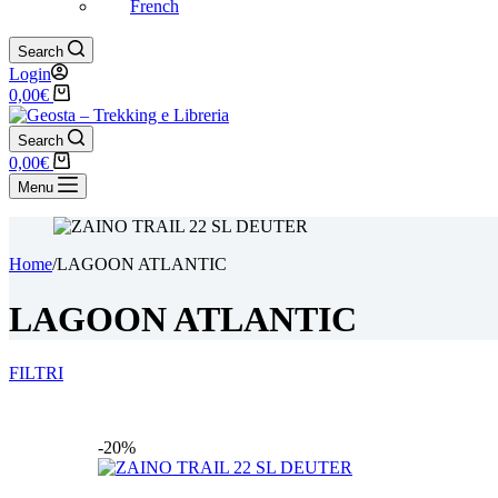
French
Search
Login
Carrello
0,00
€
Search
Carrello
0,00
€
Menu
Home
/
LAGOON ATLANTIC
LAGOON ATLANTIC
FILTRI
-20%
Categorie
ABBIGLIAMENTO tecnico
(567)