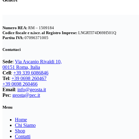
CAMPEGGIO OUTDOOR
(17)
ZAINI
(76)
CASCHI
(2)
BRAND
(991)
COLTELLERIA
(0)
4 LAND EDIZIONI
(38)
Numero REA:
RM – 1509184
NEVE
(25)
Codice fiscale e n.iscr. al Registro Imprese:
LNGRTI74D69H501Q
BERGHAUS
(2)
Partita IVA:
07096371005
TORCE
(13)
BERTONI
(3)
ZAINI
(76)
Contattaci
BRIZZA
(0)
BRAND
(991)
Sede
:
Via Ascanio Rivaldi 10,
DEUTER
(17)
4 LAND EDIZIONI
(38)
00151 Roma, Italia
BERGHAUS
(2)
EASTPAK
(3)
Cell
:
+39 339 6086846
Tel
:
+39 0698 260467
BERTONI
(3)
FERRINO
(11)
+39 0698 260466
BRIZZA
(0)
Email
:
info@geosta.it
GARMONT
(13)
Pec
:
geosta@pec.it
DEUTER
(17)
GIPRON
(5)
EASTPAK
(3)
Menu
GM CALZE
(5)
FERRINO
(11)
IGM
(0)
Home
GARMONT
(13)
Chi Siamo
IZAS
(7)
GIPRON
(5)
Shop
GM CALZE
(5)
Contatti
KONUS
(7)