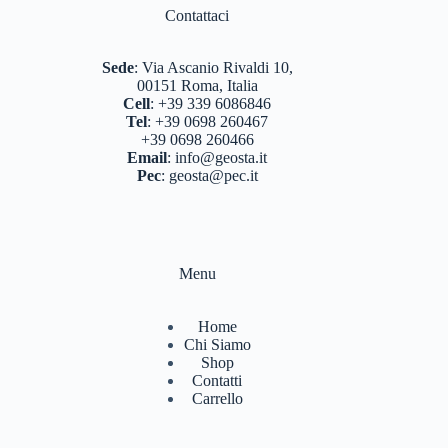
BERGHAUS
(2)
Contattaci
BERTONI
(3)
Sede
:
Via Ascanio Rivaldi 10,
DEUTER
(17)
00151 Roma, Italia
Cell
:
+39 339 6086846
EASTPAK
(3)
Tel
:
+39 0698 260467
+39 0698 260466
FERRINO
(11)
Email
:
info@geosta.it
Pec
:
geosta@pec.it
GARMONT
(13)
GIPRON
(5)
GM CALZE
(5)
Menu
IZAS
(7)
Home
KONUS
(7)
Chi Siamo
Shop
LA SPORTIVA
(56)
Contatti
Carrello
LIZARD
(8)
MARSUPIO ZAINI
(7)