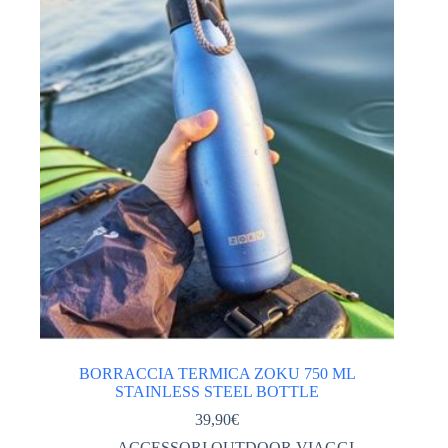
Categorie
ABBIGLIAMENTO tecnico
(567)
ACCESSORI ABBIGLIAMENTO
(46)
DONNA
(249)
GIACCHE PILE GILET DONNA
(113)
PANTALONI DONNA
(69)
TSHIRT CAMICIE INTIMO DONNA
(64)
VESTITI GONNE
(2)
UOMO
(280)
GIACCHE PILE GILET UOMO
(125)
PANTALONI UOMO
(77)
BORRACCIA TERMICA ZOKU 750 ML
STAINLESS STEEL BOTTLE
TSHIRT CAMICIE INTIMO UOMO
(59)
39,90
€
ACCESSORI OUTDOOR VIAGGI
(169)
ACCESSORI OUTDOOR VIAGGI
,