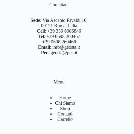
BERGHAUS
(2)
Contattaci
BERTONI
(3)
Sede
:
Via Ascanio Rivaldi 10,
DEUTER
(17)
00151 Roma, Italia
Cell
:
+39 339 6086846
EASTPAK
(3)
Tel
:
+39 0698 260467
+39 0698 260466
FERRINO
(12)
Email
:
info@geosta.it
Pec
:
geosta@pec.it
GARMONT
(13)
GIPRON
(5)
GM CALZE
(5)
Menu
IZAS
(7)
Home
KONUS
(7)
Chi Siamo
Shop
LA SPORTIVA
(56)
Contatti
Carrello
LIZARD
(8)
MARSUPIO ZAINI
(7)