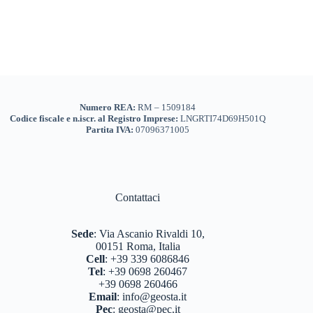
Numero REA:
RM – 1509184
Codice fiscale e n.iscr. al Registro Imprese:
LNGRTI74D69H501Q
Partita IVA:
07096371005
Contattaci
Sede
:
Via Ascanio Rivaldi 10,
00151 Roma, Italia
Cell
:
+39 339 6086846
Tel
:
+39 0698 260467
+39 0698 260466
Email
:
info@geosta.it
Pec
:
geosta@pec.it