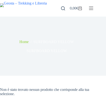
Salta
al
0,00
€
Carrello
contenuto
Home
/
SURFBOARD YELLOW
SURFBOARD YELLOW
Non è stato trovato nessun prodotto che corrisponde alla tua
selezione.