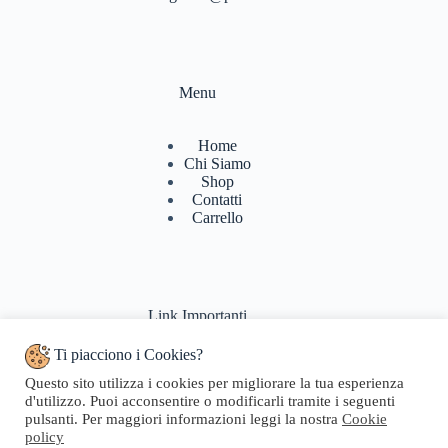
Menu
Home
Chi Siamo
Shop
Contatti
Carrello
Link Importanti
Ti piacciono i Cookies?
Condizioni di vendita
Questo sito utilizza i cookies per migliorare la tua esperienza
Politiche di Reso
d'utilizzo. Puoi acconsentire o modificarli tramite i seguenti
Pagamenti & Spedizioni
pulsanti. Per maggiori informazioni leggi la nostra
Cookie
Termini di utilizzo
policy
Privacy Policy