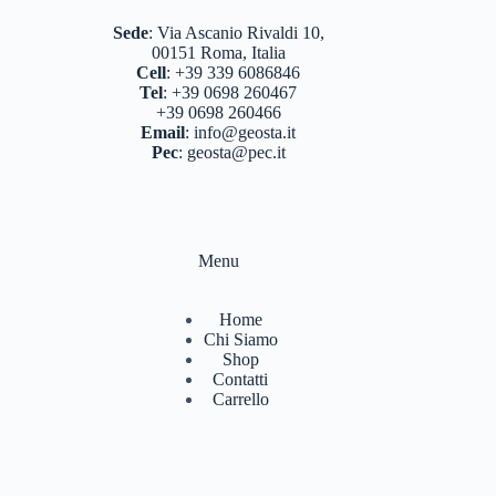
BASTONCINI TREKKING E NORDIC WALKING
(8)
Sede
:
Via Ascanio Rivaldi 10,
00151 Roma, Italia
BINOCOLI CANNOCCHIALI TELESCOPI
(3)
Cell
:
+39 339 6086846
Tel
:
+39 0698 260467
BORRACCE PORTA VIVANDE
(17)
+39 0698 260466
Email
:
info@geosta.it
CAMPEGGIO OUTDOOR
(17)
Pec
:
geosta@pec.it
CASCHI
(2)
COLTELLERIA
(0)
Menu
NEVE
(25)
TORCE
(13)
Home
Chi Siamo
ZAINI
(76)
Shop
Contatti
BRAND
(984)
Carrello
4 LAND EDIZIONI
(38)
BERGHAUS
(2)