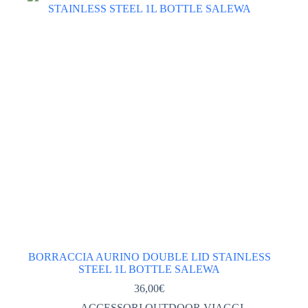
Categorie
ABBIGLIAMENTO tecnico
(561)
ACCESSORI ABBIGLIAMENTO
(46)
DONNA
(245)
GIACCHE PILE GILET DONNA
(113)
PANTALONI DONNA
(67)
TSHIRT CAMICIE INTIMO DONNA
(62)
VESTITI GONNE
(2)
UOMO
(278)
GIACCHE PILE GILET UOMO
(125)
PANTALONI UOMO
(77)
BORRACCIA AURINO DOUBLE LID STAINLESS
STEEL 1L BOTTLE SALEWA
TSHIRT CAMICIE INTIMO UOMO
(58)
36,00
€
ABBIGLIAMENTO UOMO DONNA
(0)
ACCESSORI OUTDOOR VIAGGI
,