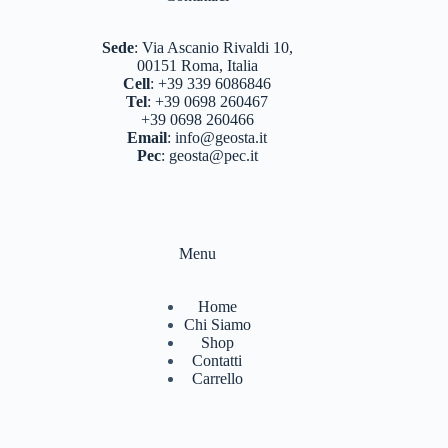
BASTONCINI TREKKING E NORDIC WALKING
(8)
Sede
:
Via Ascanio Rivaldi 10,
BINOCOLI CANNOCCHIALI TELESCOPI
(3)
00151 Roma, Italia
Cell
:
+39 339 6086846
BORRACCE PORTA VIVANDE
(17)
Tel
:
+39 0698 260467
+39 0698 260466
CAMPEGGIO OUTDOOR
(17)
Email
:
info@geosta.it
Pec
:
geosta@pec.it
CASCHI
(2)
COLTELLERIA
(0)
NEVE
(25)
Menu
TORCE
(13)
Home
ZAINI
(76)
Chi Siamo
Shop
BRAND
(984)
Contatti
Carrello
4 LAND EDIZIONI
(38)
BERGHAUS
(2)