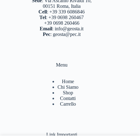
Sede
:
Via Ascanio Rivaldi 10,
00151 Roma, Italia
Cell
:
+39 339 6086846
Tel
:
+39 0698 260467
+39 0698 260466
Email
:
info@geosta.it
Pec
:
geosta@pec.it
Menu
Home
Chi Siamo
Shop
Contatti
Carrello
Link Importanti