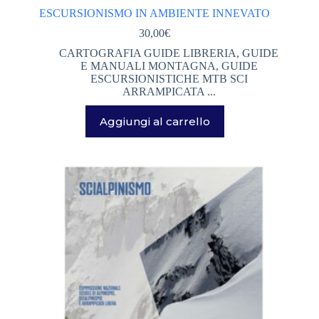
PARCO MONTI SIBILLINI E DINTORNI
(39)
ESCURSIONISMO IN AMBIENTE INNEVATO
30,00
€
REPARTO BAMBINO
(11)
CARTOGRAFIA GUIDE LIBRERIA
,
GUIDE
E MANUALI MONTAGNA
,
GUIDE
ESCURSIONISTICHE MTB SCI
ARRAMPICATA ...
Aggiungi al carrello