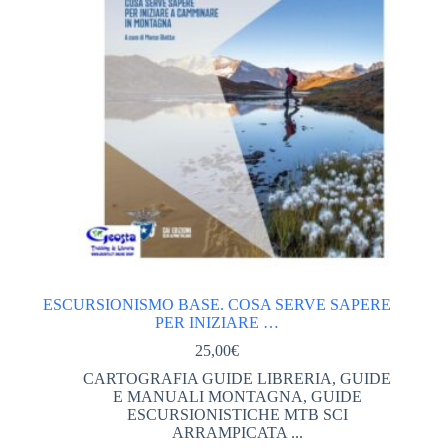
TERRE DI MEZZO
(47)
TEVA
(13)
VERSANTE SUD EDITORE
(37)
CALZATURE
(132)
DONNA
(59)
UOMO
(72)
CARTOGRAFIA GUIDE LIBRERIA
(873)
CARTOGRAFIA
(362)
ALPI
(190)
ESCURSIONISMO BASE. COSA SERVE SAPERE
PER INIZIARE …
ALTRE ZONE
(18)
25,00
€
APPENNINI
(97)
CARTOGRAFIA GUIDE LIBRERIA
,
GUIDE
E MANUALI MONTAGNA
,
GUIDE
GUIDE E MANUALI MONTAGNA
(448)
ESCURSIONISTICHE MTB SCI
ARRAMPICATA ...