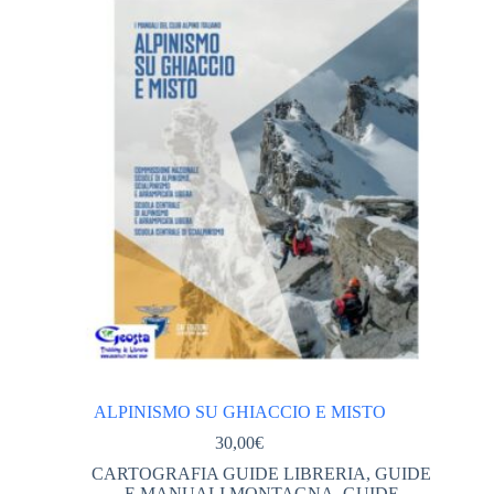
Categorie
ABBIGLIAMENTO tecnico
(561)
ACCESSORI ABBIGLIAMENTO
(46)
DONNA
(245)
GIACCHE PILE GILET DONNA
(113)
PANTALONI DONNA
(67)
TSHIRT CAMICIE INTIMO DONNA
(62)
VESTITI GONNE
(2)
UOMO
(278)
GIACCHE PILE GILET UOMO
(125)
PANTALONI UOMO
(77)
ALPINISMO SU GHIACCIO E MISTO
TSHIRT CAMICIE INTIMO UOMO
(58)
30,00
€
ACCESSORI OUTDOOR VIAGGI
(166)
CARTOGRAFIA GUIDE LIBRERIA
,
GUIDE
E MANUALI MONTAGNA
,
GUIDE