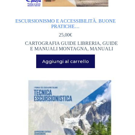
BERGHAUS
(2)
BERTONI
(3)
ESCURSIONISMO E ACCESSIBILITÀ. BUONE
DEUTER
(17)
PRATICHE…
EASTPAK
(3)
25,00
€
CARTOGRAFIA GUIDE LIBRERIA
,
GUIDE
FERRINO
(11)
E MANUALI MONTAGNA
,
MANUALI
GARMONT
(15)
Aggiungi al carrello
GIPRON
(5)
GM CALZE
(5)
IZAS
(7)
KONUS
(6)
LA SPORTIVA
(54)
LIZARD
(8)
MARSUPIO ZAINI
(7)