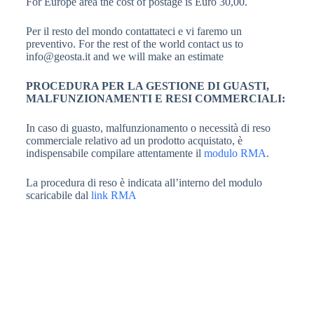
For Europe area the cost of postage is Euro 30,00.
Per il resto del mondo contattateci e vi faremo un
preventivo. For the rest of the world contact us to
info@geosta.it and we will make an estimate
PROCEDURA PER LA GESTIONE DI GUASTI,
MALFUNZIONAMENTI E RESI COMMERCIALI:
In caso di guasto, malfunzionamento o necessità di reso
commerciale relativo ad un prodotto acquistato, è
indispensabile compilare attentamente il
modulo RMA
.
La procedura di reso è indicata all’interno del modulo
scaricabile dal
link RMA