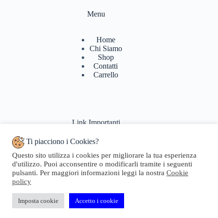
Menu
Home
Chi Siamo
Shop
Contatti
Carrello
Link Importanti
Ti piacciono i Cookies?
Condizioni di vendita
Questo sito utilizza i cookies per migliorare la tua esperienza
Politiche di Reso
d'utilizzo. Puoi acconsentire o modificarli tramite i seguenti
Pagamenti & Spedizioni
pulsanti. Per maggiori informazioni leggi la nostra
Cookie
Termini di utilizzo
policy
Privacy Policy
Cookie Policy
Domande Frequenti
Imposta cookie
Accetto i cookie
Copyright © 2024 Geosta di Longhi Rita - Web powered by