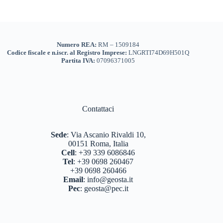
Numero REA:
RM – 1509184
Codice fiscale e n.iscr. al Registro Imprese:
LNGRTI74D69H501Q
Partita IVA:
07096371005
Contattaci
Sede
:
Via Ascanio Rivaldi 10,
00151 Roma, Italia
Cell
:
+39 339 6086846
Tel
:
+39 0698 260467
+39 0698 260466
Email
:
info@geosta.it
Pec
:
geosta@pec.it