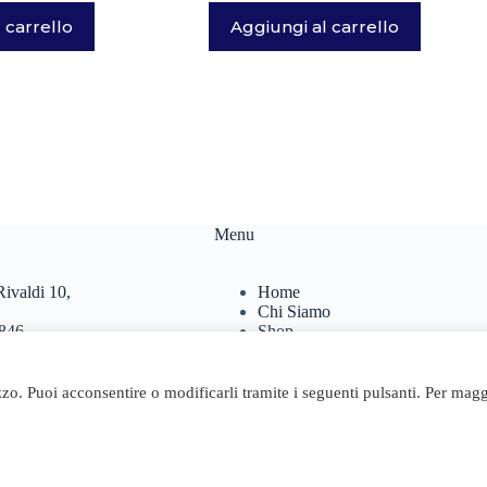
 carrello
Aggiungi al carrello
Menu
ivaldi 10,
Home
Chi Siamo
846
Shop
467
Contatti
Carrello
.it
izzo. Puoi acconsentire o modificarli tramite i seguenti pulsanti. Per magg
24 Geosta di Longhi Rita - Web powered by Dylog Italia S.p.A.