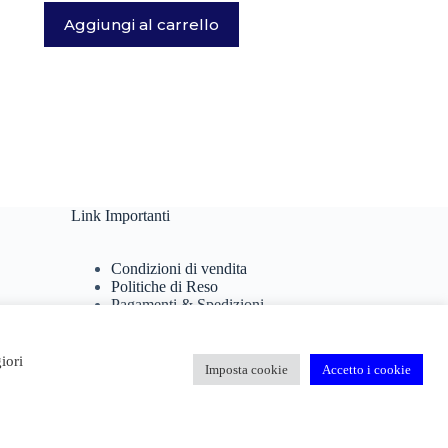
Aggiungi al carrello
Link Importanti
Condizioni di vendita
Politiche di Reso
Pagamenti & Spedizioni
Termini di utilizzo
Privacy Policy
Cookie Policy
iori
Imposta cookie
Accetto i cookie
Domande Frequenti