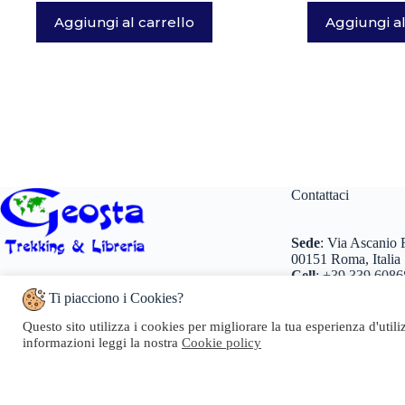
Aggiungi al carrello
Aggiungi al
Contattaci
Sede
:
Via Ascanio R
00151 Roma, Italia
Cell
:
+39 339 6086
Numero REA:
RM – 1509184
Tel
:
+39 0698 260
Codice fiscale e n.iscr. al Registro Imprese:
Ti piacciono i Cookies?
+39 0698 260466
LNGRTI74D69H501Q
Partita IVA:
07096371005
Email
:
info@geosta
Questo sito utilizza i cookies per migliorare la tua esperienza d'util
Pec
:
geosta@pec.it
informazioni leggi la nostra
Cookie policy
Copyright © 20