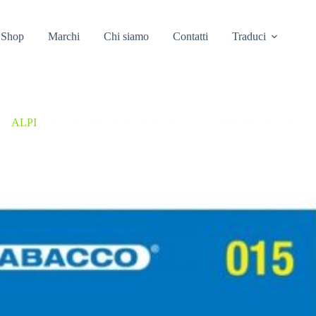
Shop
Marchi
Chi siamo
Contatti
Traduci
/
ALPI
/
015 MARMOLADA PELMO CIVETTA MOIAZZA 1:25