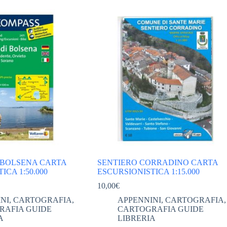
I BOLSENA CARTA
SENTIERO CORRADINO CARTA
ICA 1:50.000
ESCURSIONISTICA 1:15.000
10,00
€
NI
,
CARTOGRAFIA
,
APPENNINI
,
CARTOGRAFIA
,
RAFIA GUIDE
CARTOGRAFIA GUIDE
A
LIBRERIA