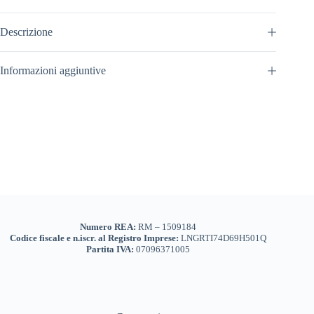
Descrizione
Informazioni aggiuntive
Numero REA:
RM – 1509184
Codice fiscale e n.iscr. al Registro Imprese:
LNGRTI74D69H501Q
Partita IVA:
07096371005