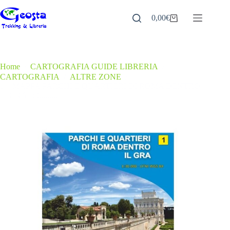
Salta
al
0,00
€
Carrello
contenuto
Home
/
CARTOGRAFIA GUIDE LIBRERIA
/
CARTOGRAFIA
/
ALTRE ZONE
/
1 – MAPPA PARCHI E QUARTIERI DI ROMA DENTRO
IL GRA 1:30.000