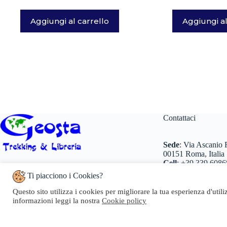
Aggiungi al carrello
Aggiungi al
Contattaci
Sede
:
Via Ascanio R
00151 Roma, Italia
Cell
:
+39 339 6086
Numero REA:
RM – 1509184
Tel
:
+39 0698 260
Codice fiscale e n.iscr. al Registro Imprese:
Ti piacciono i Cookies?
+39 0698 260466
LNGRTI74D69H501Q
Partita IVA:
07096371005
Email
:
info@geosta
Questo sito utilizza i cookies per migliorare la tua esperienza d'util
Pec
:
geosta@pec.it
informazioni leggi la nostra
Cookie policy
Copyright © 20