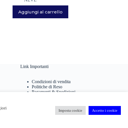
Aggiungi al carrello
Link Importanti
Condizioni di vendita
Politiche di Reso
Pagamenti & Spedizioni
Termini di utilizzo
Privacy Policy
Cookie Policy
iori
Imposta cookie
Accetto i cookie
Domande Frequenti