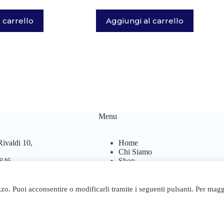
 carrello
Aggiungi al carrello
Menu
ivaldi 10,
Home
Chi Siamo
846
Shop
467
Contatti
Carrello
.it
izzo. Puoi acconsentire o modificarli tramite i seguenti pulsanti. Per magg
24 Geosta di Longhi Rita - Web powered by Dylog Italia S.p.A.