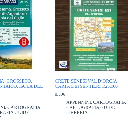
A, GROSSETO,
CRETE SENESI VAL D’ORCIA
TARIO, ISOLA DEL
CARTA DEI SENTIERI 1:25.000
8,50
€
APPENNINI
,
CARTOGRAFIA
,
NI
,
CARTOGRAFIA
,
CARTOGRAFIA GUIDE
RAFIA GUIDE
LIBRERIA
A