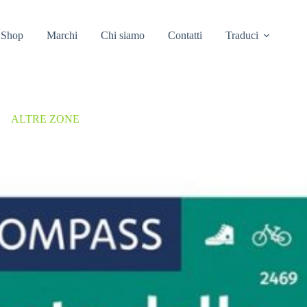
Shop
Marchi
Chi siamo
Contatti
Traduci
/
ALTRE ZONE
/
2469 COSTA DELLA MAREMMA CARTA ESC