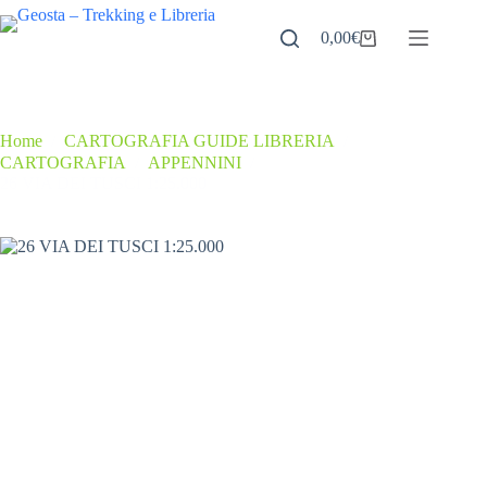
Salta
al
0,00
€
Carrello
contenuto
Home
/
CARTOGRAFIA GUIDE LIBRERIA
/
CARTOGRAFIA
/
APPENNINI
/
26 VIA DEI TUSCI 1:25.000