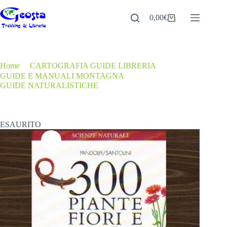
Salta
al
0,00
€
Carrello
contenuto
Home
/
CARTOGRAFIA GUIDE LIBRERIA
/
GUIDE E MANUALI MONTAGNA
/
GUIDE NATURALISTICHE
/
300 PIANTE, FIORI E ANIMALI
ESAURITO