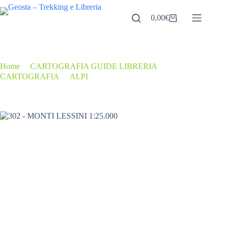
Salta
al
0,00
€
Carrello
contenuto
Home
/
CARTOGRAFIA GUIDE LIBRERIA
/
CARTOGRAFIA
/
ALPI
/
302 – MONTI LESSINI 1:25.000