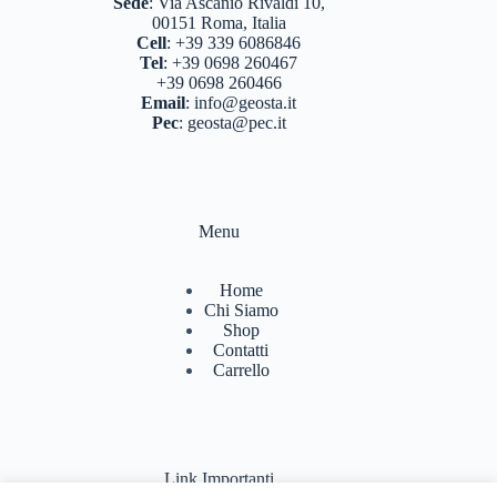
Sede
:
Via Ascanio Rivaldi 10,
00151 Roma, Italia
Cell
:
+39 339 6086846
Tel
:
+39 0698 260467
+39 0698 260466
Email
:
info@geosta.it
Pec
:
geosta@pec.it
Menu
Home
Chi Siamo
Shop
Contatti
Carrello
Link Importanti