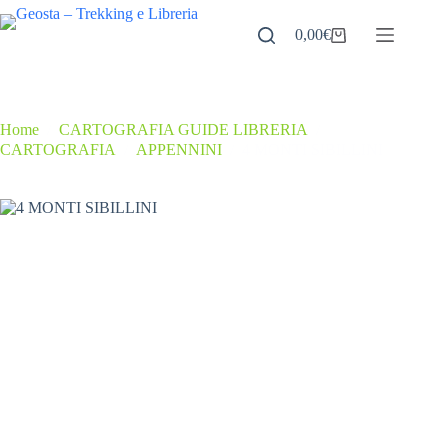
Salta
al
0,00
€
Carrello
contenuto
Home
/
CARTOGRAFIA GUIDE LIBRERIA
/
CARTOGRAFIA
/
APPENNINI
/
4 MONTI SIBILLINI