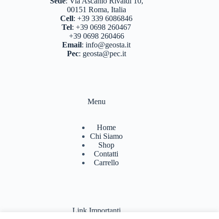
Sede
:
Via Ascanio Rivaldi 10,
00151 Roma, Italia
Cell
:
+39 339 6086846
Tel
:
+39 0698 260467
+39 0698 260466
Email
:
info@geosta.it
Pec
:
geosta@pec.it
Menu
Home
Chi Siamo
Shop
Contatti
Carrello
Link Importanti