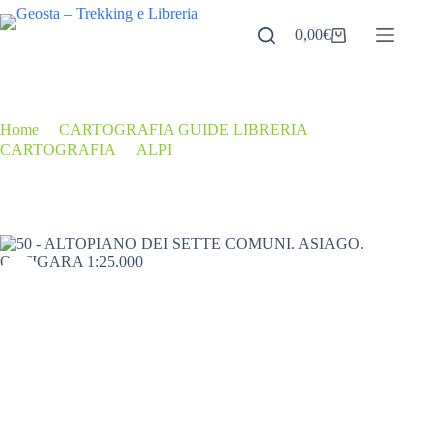
Salta
al
0,00
€
Carrello
contenuto
Home
/
CARTOGRAFIA GUIDE LIBRERIA
/
CARTOGRAFIA
/
ALPI
/
50 – ALTOPIANO DEI SETTE COMUNI. ASIAGO.
ORTIGARA 1:25.000