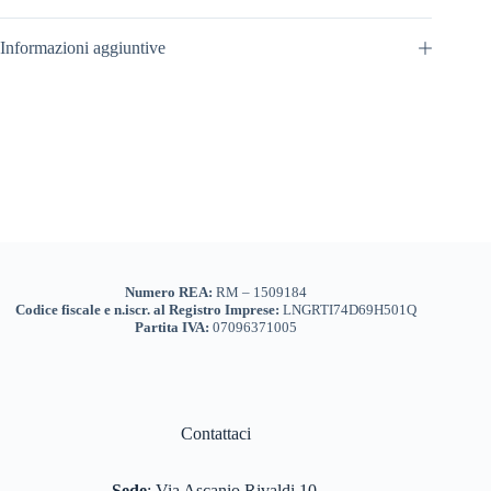
Informazioni aggiuntive
Numero REA:
RM – 1509184
Codice fiscale e n.iscr. al Registro Imprese:
LNGRTI74D69H501Q
Partita IVA:
07096371005
Contattaci
Sede
:
Via Ascanio Rivaldi 10,