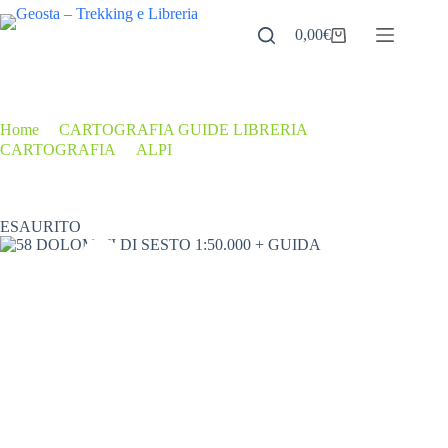
Salta
al
0,00
€
Carrello
contenuto
Home
/
CARTOGRAFIA GUIDE LIBRERIA
/
CARTOGRAFIA
/
ALPI
/
58 DOLOMITI DI SESTO 1:50.000 + GUIDA
ESAURITO